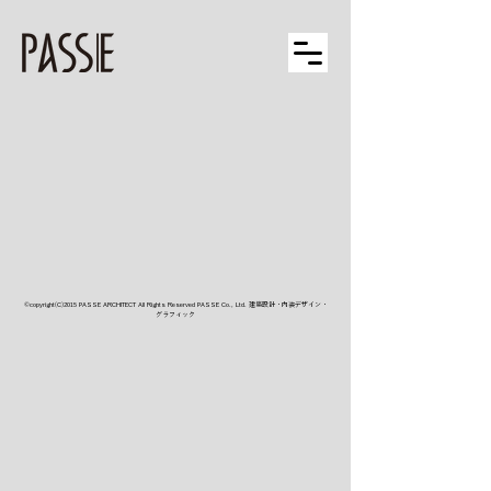
©copyright(C)2015 PASSE ARCHITECT All Rights Reserved ​PASSE Co., Ltd. 建築設計・内装デザイン・
グラフィック